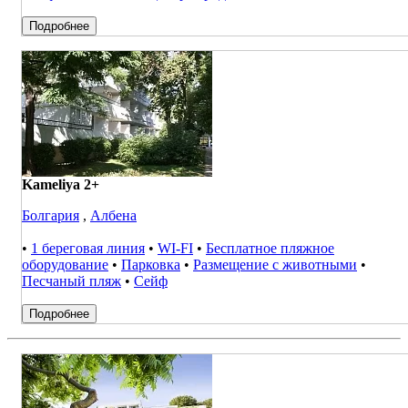
Подробнее
Kameliya 2+
Болгария
,
Албена
•
1 береговая линия
•
WI-FI
•
Бесплатное пляжное
оборудование
•
Парковка
•
Размещение с животными
•
Песчаный пляж
•
Сейф
Подробнее