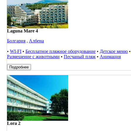
Laguna Mare 4
Болгария
,
Албена
•
WI-FI
•
Бесплатное пляжное оборудование
•
Детское меню
•
Размещение с животными
•
Песчаный пляж
•
Анимация
Подробнее
Lora 2