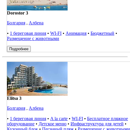
Dorostor 3
Болгария
,
Албена
•
1 береговая линия
•
WI-FI
•
Анимация
•
Бюджетный
•
Размещение с животными
Подробнее
Elitsa 3
Болгария
,
Албена
•
1 береговая линия
•
A la carte
•
WI-FI
•
Бесплатное пляжное
оборудование
•
Детское меню
•
Инфраструктура для детей
•
Кухонный блок
•
Песчаный пляж
•
Размещение с животными