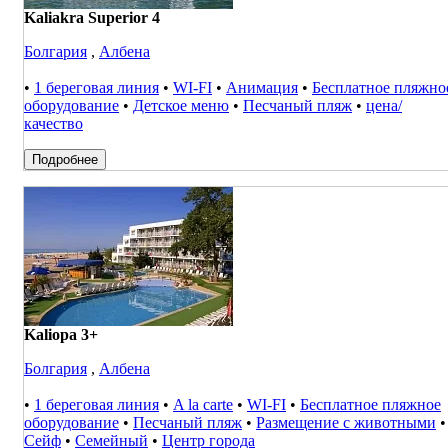
Kaliakra Superior 4
Болгария
,
Албена
•
1 береговая линия
•
WI-FI
•
Анимация
•
Бесплатное пляжно
оборудование
•
Детское меню
•
Песчаный пляж
•
цена/
качество
Подробнее
Kaliopa 3+
Болгария
,
Албена
•
1 береговая линия
•
A la carte
•
WI-FI
•
Бесплатное пляжное
оборудование
•
Песчаный пляж
•
Размещение с животными
•
Сейф
•
Семейный
•
Центр города