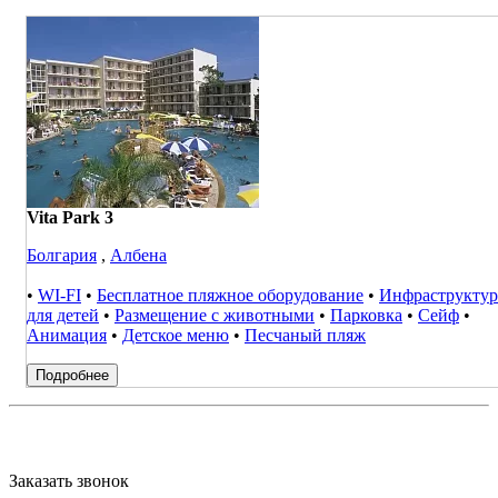
Vita Park 3
Болгария
,
Албена
•
WI-FI
•
Бесплатное пляжное оборудование
•
Инфраструктур
для детей
•
Размещение с животными
•
Парковка
•
Сейф
•
Анимация
•
Детское меню
•
Песчаный пляж
Подробнее
Заказать звонок