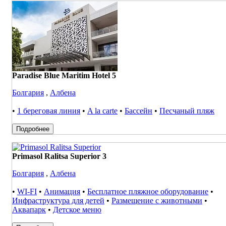
Paradise Blue Maritim Hotel 5
Болгария
,
Албена
•
1 береговая линия
•
A la carte
•
Бассейн
•
Песчаный пляж
Подробнее
Primasol Ralitsa Superior 3
Болгария
,
Албена
•
WI-FI
•
Анимация
•
Бесплатное пляжное оборудование
•
Инфраструктура для детей
•
Размещение с животными
•
Аквапарк
•
Детское меню