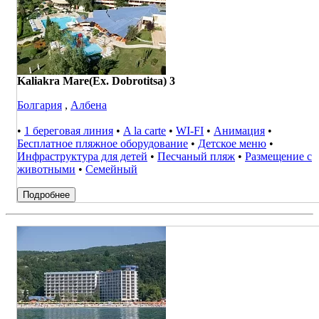
Kaliakra Mare(Ex. Dobrotitsa) 3
Болгария
,
Албена
•
1 береговая линия
•
A la carte
•
WI-FI
•
Анимация
•
Бесплатное пляжное оборудование
•
Детское меню
•
Инфраструктура для детей
•
Песчаный пляж
•
Размещение с
животными
•
Семейный
Подробнее