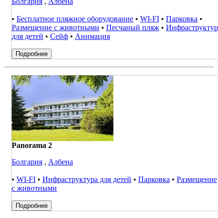
Болгария
,
Албена
•
Бесплатное пляжное оборудование
•
WI-FI
•
Парковка
•
Размещение с животными
•
Песчаный пляж
•
Инфраструктур
для детей
•
Сейф
•
Анимация
Подробнее
Panorama 2
Болгария
,
Албена
•
WI-FI
•
Инфраструктура для детей
•
Парковка
•
Размещение
с животными
Подробнее