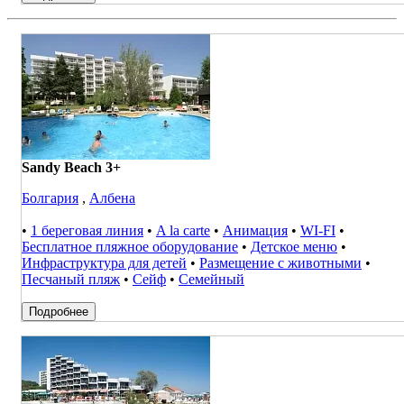
Sandy Beach 3+
Болгария
,
Албена
•
1 береговая линия
•
A la carte
•
Анимация
•
WI-FI
•
Бесплатное пляжное оборудование
•
Детское меню
•
Инфраструктура для детей
•
Размещение с животными
•
Песчаный пляж
•
Сейф
•
Семейный
Подробнее