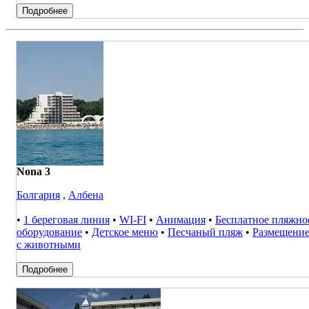
Подробнее
Nona 3
Болгария
,
Албена
•
1 береговая линия
•
WI-FI
•
Анимация
•
Бесплатное пляжно
оборудование
•
Детское меню
•
Песчаный пляж
•
Размещени
с животными
Подробнее