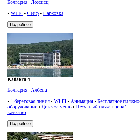
Болгария
,
Лозенец
•
WI-FI
•
Сейф
•
Парковка
Подробнее
Kaliakra 4
Болгария
,
Албена
•
1 береговая линия
•
WI-FI
•
Анимация
•
Бесплатное пляжно
оборудование
•
Детское меню
•
Песчаный пляж
•
цена/
качество
Подробнее