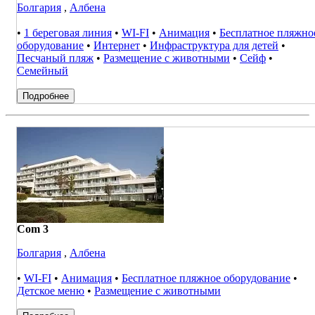
Болгария
,
Албена
•
1 береговая линия
•
WI-FI
•
Анимация
•
Бесплатное пляжно
оборудование
•
Интернет
•
Инфраструктура для детей
•
Песчаный пляж
•
Размещение с животными
•
Сейф
•
Семейный
Подробнее
Com 3
Болгария
,
Албена
•
WI-FI
•
Анимация
•
Бесплатное пляжное оборудование
•
Детское меню
•
Размещение с животными