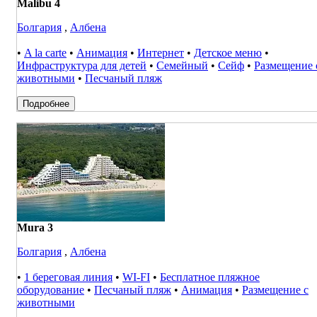
Malibu 4
Болгария
,
Албена
•
A la carte
•
Анимация
•
Интернет
•
Детское меню
•
Инфраструктура для детей
•
Семейный
•
Сейф
•
Размещение 
животными
•
Песчаный пляж
Подробнее
Mura 3
Болгария
,
Албена
•
1 береговая линия
•
WI-FI
•
Бесплатное пляжное
оборудование
•
Песчаный пляж
•
Анимация
•
Размещение с
животными