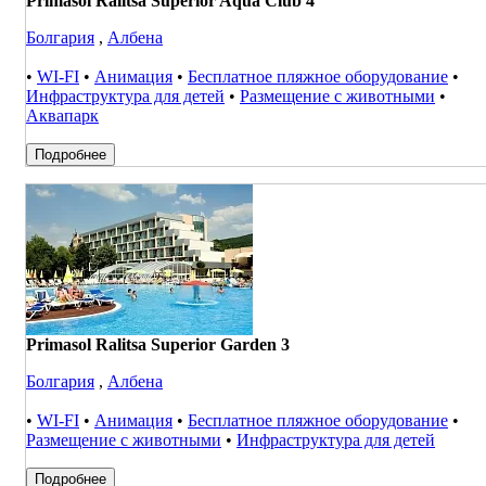
Primasol Ralitsa Superior Aqua Club 4
Болгария
,
Албена
•
WI-FI
•
Анимация
•
Бесплатное пляжное оборудование
•
Инфраструктура для детей
•
Размещение с животными
•
Аквапарк
Подробнее
Primasol Ralitsa Superior Garden 3
Болгария
,
Албена
•
WI-FI
•
Анимация
•
Бесплатное пляжное оборудование
•
Размещение с животными
•
Инфраструктура для детей
Подробнее