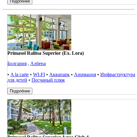
Подробнее
Primasol Ralitsa Superior (Ex. Lora)
Болгария
,
Албена
•
A la carte
•
WI-FI
•
Аквапарк
•
Анимация
•
Инфраструктура
для детей
•
Песчаный пляж
Подробнее