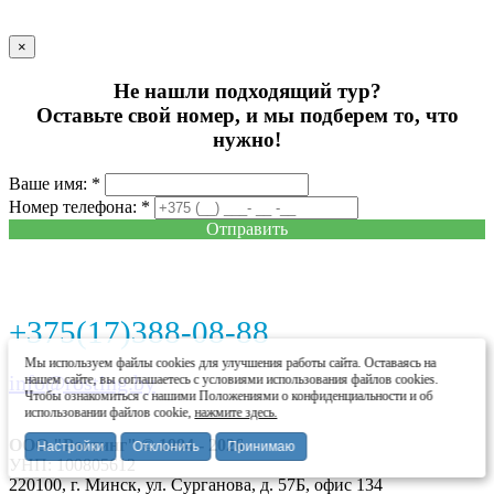
×
Не нашли подходящий тур?
Оставьте свой номер, и мы подберем то, что
нужно!
Ваше имя: *
Номер телефона: *
Отправить
+375(17)388-08-88
Мы используем файлы cookies для улучшения работы сайта. Оставаясь на
info@rosting.by
нашем сайте, вы соглашаетесь с условиями использования файлов cookies.
Чтобы ознакомиться с нашими Положениями о конфиденциальности и об
использовании файлов cookie,
нажмите здесь.
ООО "Ростинг" © 1994 - 2026
Настройки
Отклонить
Принимаю
УНП: 100805612
220100, г. Минск, ул. Сурганова, д. 57Б, офис 134