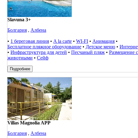
Slavuna 3+
Болгария
,
Албена
•
1 береговая линия
•
A la carte
•
WI-FI
•
Анимация
•
Бесплатное пляжное оборудование
•
Детское меню
•
Интерне
•
Инфраструктура для детей
•
Песчаный пляж
•
Размещение с
животными
•
Сейф
Подробнее
Villas Magnolia APP
Болгария
,
Албена