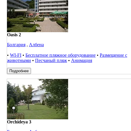
Oasis 2
Болгария
,
Албена
•
WI-FI
•
Бесплатное пляжное оборудование
•
Размещение с
животными
•
Песчаный пляж
•
Анимация
Подробнее
Orchideya 3