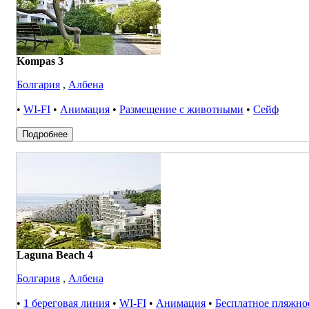
Kompas 3
Болгария
,
Албена
•
WI-FI
•
Анимация
•
Размещение с животными
•
Сейф
Подробнее
Laguna Beach 4
Болгария
,
Албена
•
1 береговая линия
•
WI-FI
•
Анимация
•
Бесплатное пляжно