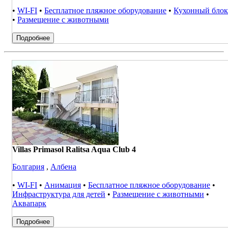
•
WI-FI
•
Бесплатное пляжное оборудование
•
Кухонный блок
•
Размещение с животными
Подробнее
Villas Primasol Ralitsa Aqua Club 4
Болгария
,
Албена
•
WI-FI
•
Анимация
•
Бесплатное пляжное оборудование
•
Инфраструктура для детей
•
Размещение с животными
•
Аквапарк
Подробнее