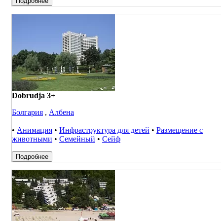
Подробнее
Dobrudja 3+
Болгария
,
Албена
•
Анимация
•
Инфраструктура для детей
•
Размещение с
животными
•
Семейный
•
Сейф
Подробнее