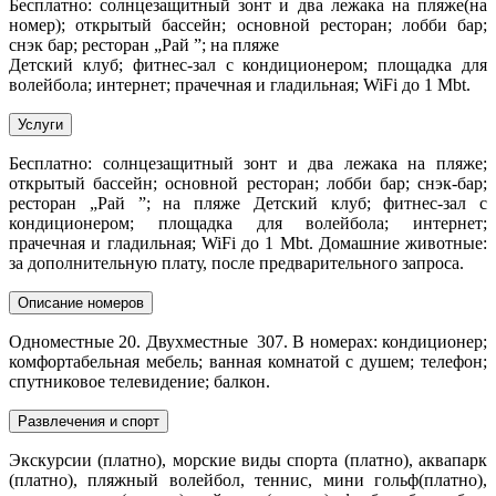
Бесплатно: солнцезащитный зонт и два лежака на пляже(на
номер); открытый бассейн; основной ресторан; лобби бар;
снэк бар; ресторан „Рай ”; на пляже
Детский клуб; фитнес-зал с кондиционером; площадка для
волейбола; интернет; прачечная и гладильная; WiFi до 1 Mbt.
Услуги
Бесплатно: солнцезащитный зонт и два лежака на пляже;
открытый бассейн; основной ресторан; лобби бар; снэк-бар;
ресторан „Рай ”; на пляже Детский клуб; фитнес-зал с
кондиционером; площадка для волейбола; интернет;
прачечная и гладильная; WiFi до 1 Mbt.
Домашние животные:
за дополнительную плату, после предварительного запроса.
Описание номеров
Одноместные 20. Двухместные 307. В номерах: кондиционер;
комфортабельная мебель; ванная комнатой с душем; телефон;
спутниковое телевидение; балкон.
Развлечения и спорт
Экскурсии (платно), морские виды спорта (платно), аквапарк
(платно), пляжный волейбол, теннис, мини гольф(платно),