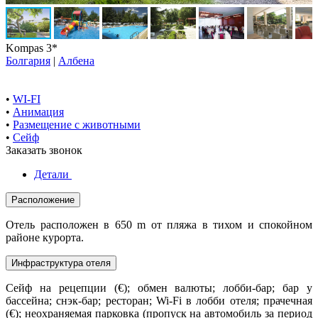
Kompas 3*
Болгария
|
Албена
•
WI-FI
•
Анимация
•
Размещение с животными
•
Сейф
Заказать звонок
Детали
Расположение
Отель расположен в 650 m от пляжа в тихом и спокойном
районе курорта.
Инфраструктура отеля
Сейф на рецепции (€); обмен валюты; лобби-бар; бар у
бассейна; снэк-бар; ресторан; Wi-Fi в лобби отеля; прачечная
(€); неохраняемая парковка (пропуск на автомобиль за период