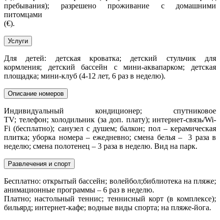
пребывания); разрешено проживание с домашними
питомцами
(€).
Услуги
Для детей: детская кроватка; детский стульчик для
кормления; детский бассейн с мини-аквапарком; детская
площадка; мини-клуб (4-12 лет, 6 раз в неделю).
Описание номеров
Индивидуальный кондиционер; спутниковое
TV; телефон; холодильник (за доп. плату); интернет-связь/Wi-
Fi (бесплатно); санузел с душем; балкон; пол – керамическая
плитка; уборка номера – ежедневно; смена белья – 3 раза в
неделю; смена полотенец – 3 раза в неделю. Вид на парк.
Развлечения и спорт
Бесплатно: открытый бассейн; волейбол;библиотека на пляже;
анимационные программы – 6 раз в неделю.
Платно; настольный теннис; теннисный корт (в комплексе);
бильярд; интернет-кафе; водные виды спорта; на пляже-йога.