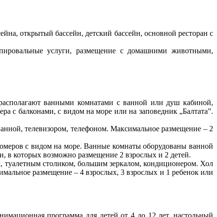
сейна, открытый бассейн, детский бассейн, основной ресторан с
копировальные услуги, размещение с домашними животными,
 располагают ванными комнатами с ванной или душ кабиной,
а с балконами, с видом на море или на заповедник „Балтата”.
ванной, телевизором, телефоном. Максимальное размещение – 2
номеров с видом на море. Ванные комнаты оборудованы ванной
, в которых возможно размещение 2 взрослых и 2 детей.
ом, туалетным столиком, большим зеркалом, кондиционером. Хол
мальное размещение – 4 взрослых, 3 взрослых и 1 ребенок или
нимационная программа для детей от 4 до 12 лет, настольный