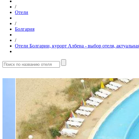
/
Отели
/
Болгария
/
Отели Болгарии, курорт Албена - выбор отеля, актуальн