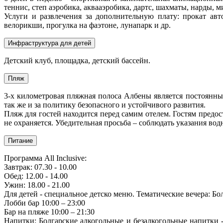
теннис, степ аэробика, аквааэробика, дартс, шахматы, нарды,
Услуги и развлечения за дополнительную плату: прокат авт
велорикши, прогулка на фаэтоне, лунапарк и др.
Инфраструктура для детей
Детский клуб, площадка, детский бассейн.
Пляж
3-х километровая пляжная полоса Албены является постоянным
так же и за политику безопасного и устойчивого развития.
Пляж для гостей находится перед самим отелем. Гостям предост
не охраняется. Убедительная просьба – соблюдать указания во
Питание
Программа All Inclusive:
Завтрак: 07.30 - 10.00
Обед: 12.00 - 14.00
Ужин: 18.00 - 21.00
Для детей - специальное детско меню. Тематические вечера: Б
Лобби бар 10:00 – 23:00
Бар на пляже 10:00 – 21:30
Напитки: Болгарские алкогольные и безалкогольные напитки -