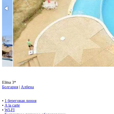
Elitsa 3*
Болгария
|
Албена
•
1 береговая линия
•
A la carte
•
WI-FI