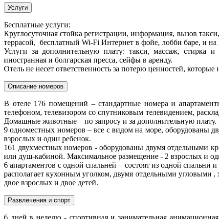
Услуги
Бесплатные услуги:
Круглосуточная стойка регистрации, информация, вызов такси, 
террасой, бесплатный Wi-Fi Интернет в фойе, лобби баре, и на
Услуги за дополнительную плату: такси, массаж, стирка и
иностранная и болгарская пресса, сейфы в аренду.
Отель не несет ответственность за потерю ценностей, которые 
Описание номеров
В отеле 176 помещений – стандартные номера и апартамент
телефоном, телевизором со спутниковым телевидением, раскла
Домашные животные – по запросу и за дополнительную плату. З
9 одноместных номеров – все с видом на море, оборудованы д
взрослых и один ребенок.
161 двухместных номеров - оборудованы двумя отдельными кр
или душ-кабиной. Максимальное размещение - 2 взрослых и оди
6 апартаментов с одной спальней – состоят из одной спальни 
располагает кухонным уголком, двумя отдельными угловыми , 
двое взрослых и двое детей.
Развлечения и спорт
6 дней в неделю - спортивная и занимательная анимационная