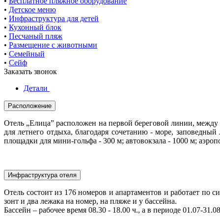
•
Бесплатное пляжное оборудование
•
Детское меню
•
Инфраструктура для детей
•
Кухонный блок
•
Песчаный пляж
•
Размещение с животными
•
Семейный
•
Сейф
Заказать звонок
Детали
Расположение
Отель „Елица” расположен на первой береговой линии, между 
для летнего отдыха, благодаря сочетанию - море, заповедный
площадки для мини-гольфа
- 300 м; а
втовокзала - 1000 м; аэроп
Инфраструктура отеля
Отель состоит из 176 номеров и апартаментов и работает по си
зонт и два лежака на номер, на пляже и у бассейна.
Бассейн – рабочее время 08.30 - 18.00 ч., а в
периоде 01.07-31.08