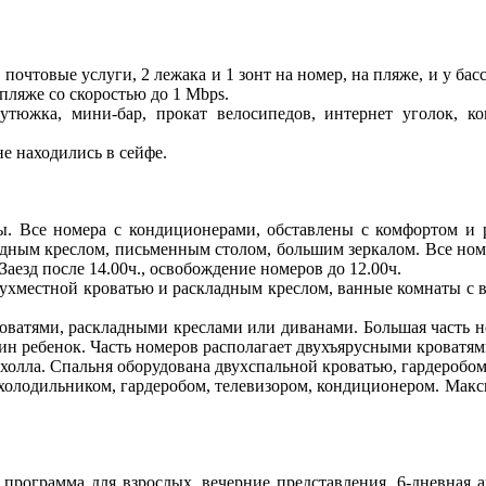
почтовые услуги, 2 лежака и 1 зонт на номер, на пляже, и у бас
 пляже со скоростью до 1 Mbps.
 утюжка, мини-бар, прокат велосипедов, интернет уголок, 
не находились в сейфе.
ы. Все номера с кондиционерами, обставлены с комфортом и
дным креслом, письменным столом, большим зеркалом. Все номер
аезд после 14.00ч., освобождение номеров до 12.00ч.
вухместной кроватью и раскладным креслом, ванные комнаты с 
оватями, раскладными креслами или диванами. Большая часть 
н ребенок. Часть номеров располагает двухъярусными кроватями
и холла. Спальня оборудована двухспальной кроватью, гардероб
холодильником, гардеробом, телевизором, кондиционером. Макси
 программа для взрослых, вечерние представления, 6-дневная а