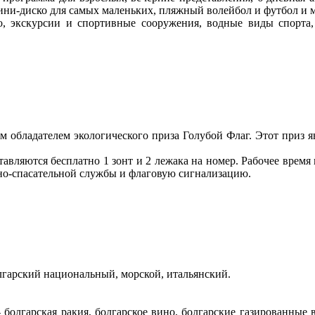
 мини-диско для самых маленьких, пляжный волейбол и футбол и
о, экскурсии и спортивные сооружения, водные виды спорта, 
 обладателем экологического приза Голубой Флаг. Этот приз я
авляются бесплатно 1 зонт и 2 лежака на номер. Рабочее время 
дно-спасательной службы и флаговую сигнализацию.
олгарский национальный, морской, итальянский.
 болгарская ракия, болгарское вино, болгарские газированные в