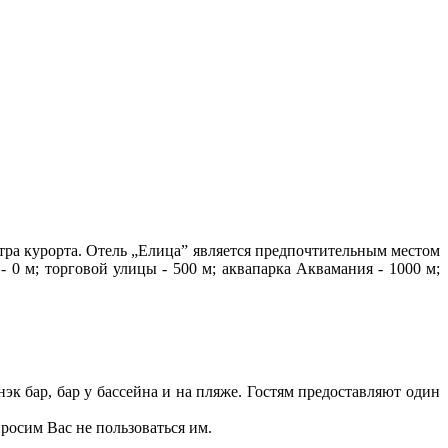
тра курорта. Отель „Елица” является предпочтительным местом
- 0 м; т
орговой улицы - 500 м; а
квапарка Аквамания - 1000 м;
нэк бар, бар у бассейна и на пляже. Гостям предоставляют один
росим Вас не пользоваться им.