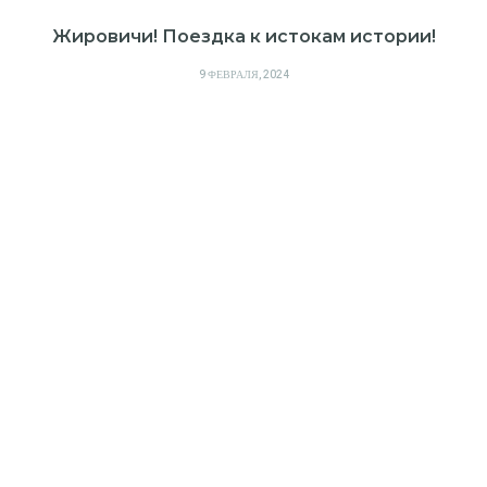
Жировичи! Поездка к истокам истории!
POSTED
9 ФЕВРАЛЯ, 2024
ON