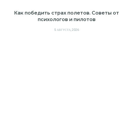
Как победить страх полетов. Советы от
психологов и пилотов
POSTED
5 АВГУСТА, 2026
ON