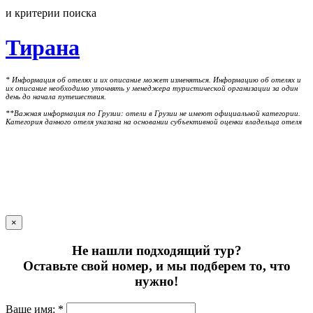
и критерии поиска
Тирана
* Информация об отелях и их описание может изменяться. Информацию об отелях и
их описание необходимо уточнять у менеджера туристической организации за один
день до начала путешествия.
**Важная информация по Грузии: отели в Грузии не имеют официальной категории.
Категория данного отеля указана на основании субъективной оценки владельца отеля
×
Не нашли подходящий тур?
Оставьте свой номер, и мы подберем то, что
нужно!
Ваше имя: *