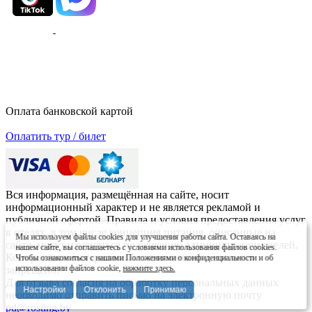
Оплата банковской картой
Оплатить тур / билет
Вся информация, размещённая на сайте, носит
информационный характер и не является рекламой и
публичной офертой. Правила и условия предоставления услуг
в отелях, в том числе концепция питания, описанные на
Мы используем файлы cookies для улучшения работы сайта. Оставаясь на
сайте, могут изменяться по решению администрации отелей.
нашем сайте, вы соглашаетесь с условиями использования файлов cookies.
Копирование материалов без письменного согласия
Чтобы ознакомиться с нашими Положениями о конфиденциальности и об
использовании файлов cookie,
нажмите здесь.
запрещено.
Для отзыва согласия на обработку персональных данных
Настройки
Отклонить
Принимаю
необходимо отправить письмо на электронную почту
pd@rosting.by