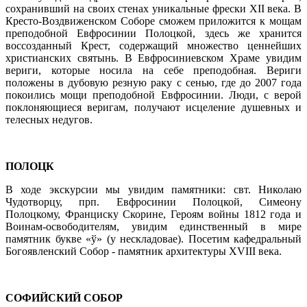
сохранивший на своих стенах уникальные фрески ХII века. В
Кресто-Воздвиженском Соборе сможем приложится к мощам
преподобной Евфросинии Полоцкой, здесь же хранится
воссозданный Крест, содержащий множество ценнейших
христианских святынь. В Евфросиниевском Храме увидим
вериги, которые носила на себе преподобная. Вериги
положены в дубовую резную раку с сенью, где до 2007 года
покоились мощи преподобной Евфросинии. Люди, с верой
поклоняющиеся веригам, получают исцеление душевных и
телесных недугов.
ПОЛОЦК
В ходе экскурсии мы увидим памятники: свт. Николаю
Чудотворцу, прп. Евфросинии Полоцкой, Симеону
Полоцкому, Франциску Скорине, Героям войны 1812 года и
Воинам-освободителям, увидим единственный в мире
памятник букве «ў» (у нескладовае). Посетим кафедральный
Богоявленский Собор - памятник архитектуры XVIII века.
СОФИЙСКИЙ СОБОР