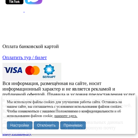
Оплата банковской картой
Оплатить тур / билет
Вся информация, размещённая на сайте, носит
информационный характер и не является рекламой и
публичной офертой. Правила и условия предоставления услуг
в отелях, в том числе концепция питания, описанные на
Мы используем файлы cookies для улучшения работы сайта. Оставаясь на
сайте, могут изменяться по решению администрации отелей.
нашем сайте, вы соглашаетесь с условиями использования файлов cookies.
Копирование материалов без письменного согласия
Чтобы ознакомиться с нашими Положениями о конфиденциальности и об
использовании файлов cookie,
нажмите здесь.
запрещено.
Для отзыва согласия на обработку персональных данных
Настройки
Отклонить
Принимаю
необходимо отправить письмо на электронную почту
pd@rosting.by