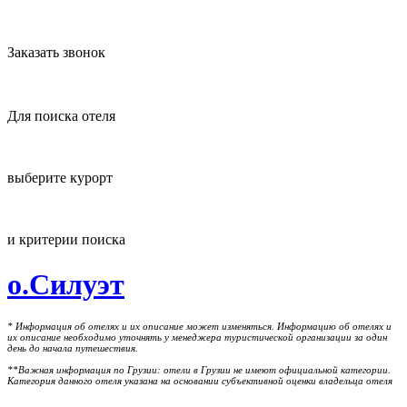
Заказать звонок
Для поиска отеля
выберите курорт
и критерии поиска
о.Силуэт
* Информация об отелях и их описание может изменяться. Информацию об отелях и
их описание необходимо уточнять у менеджера туристической организации за один
день до начала путешествия.
**Важная информация по Грузии: отели в Грузии не имеют официальной категории.
Категория данного отеля указана на основании субъективной оценки владельца отеля