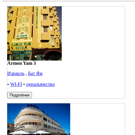
Armon Yam 3
Израиль
,
Бат Ям
•
WI-FI
•
цена/качество
Подробнее