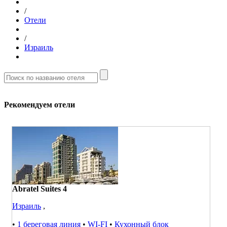
/
Отели
/
Израиль
Рекомендуем отели
Abratel Suites 4
Израиль
,
•
1 береговая линия
•
WI-FI
•
Кухонный блок