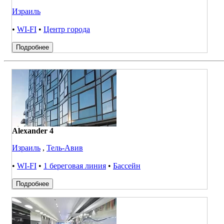
Израиль
•
WI-FI
•
Центр города
Подробнее
Alexander 4
Израиль
,
Тель-Авив
•
WI-FI
•
1 береговая линия
•
Бассейн
Подробнее