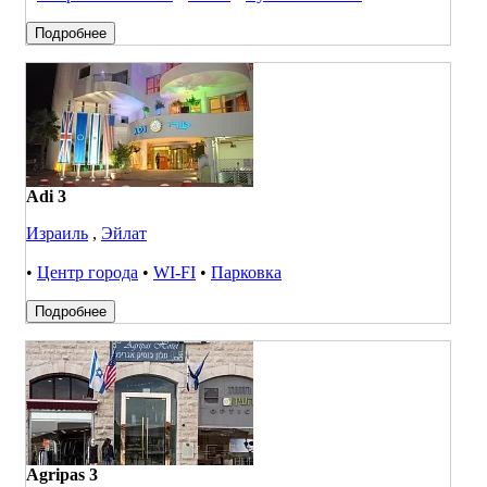
Подробнее
Adi 3
Израиль
,
Эйлат
•
Центр города
•
WI-FI
•
Парковка
Подробнее
Agripas 3