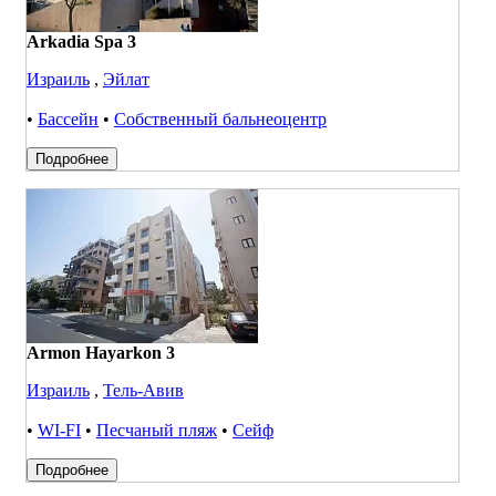
Arkadia Spa 3
Израиль
,
Эйлат
•
Бассейн
•
Собственный бальнеоцентр
Подробнее
Armon Hayarkon 3
Израиль
,
Тель-Авив
•
WI-FI
•
Песчаный пляж
•
Сейф
Подробнее