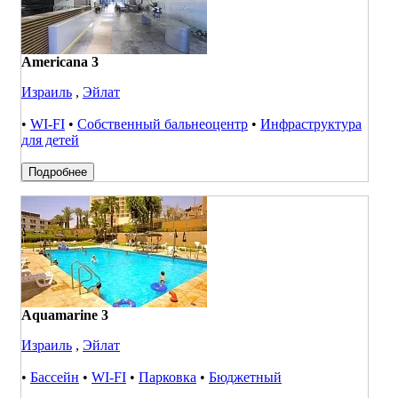
Americana 3
Израиль
,
Эйлат
•
WI-FI
•
Собственный бальнеоцентр
•
Инфраструктура
для детей
Подробнее
Aquamarine 3
Израиль
,
Эйлат
•
Бассейн
•
WI-FI
•
Парковка
•
Бюджетный