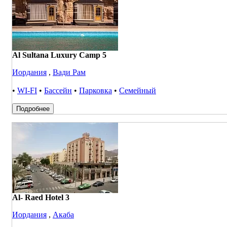
Al Sultana Luxury Camp 5
Иордания
,
Вади Рам
•
WI-FI
•
Бассейн
•
Парковка
•
Семейный
Подробнее
Al- Raed Hotel 3
Иордания
,
Акаба