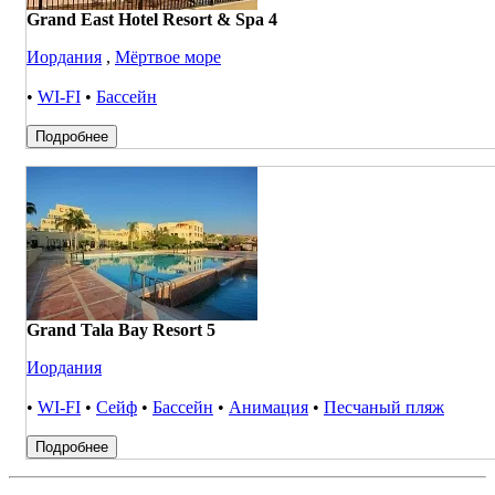
Grand East Hotel Resort & Spa 4
Иордания
,
Мёртвое море
•
WI-FI
•
Бассейн
Подробнее
Grand Tala Bay Resort 5
Иордания
•
WI-FI
•
Сейф
•
Бассейн
•
Анимация
•
Песчаный пляж
Подробнее