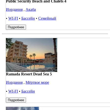
Public Security Beach and Chalets 4
Иордания
,
Акаба
•
WI-FI
•
Бассейн
•
Семейный
Подробнее
Ramada Resort Dead Sea 5
Иордания
,
Мёртвое море
•
WI-FI
•
Бассейн
Подробнее