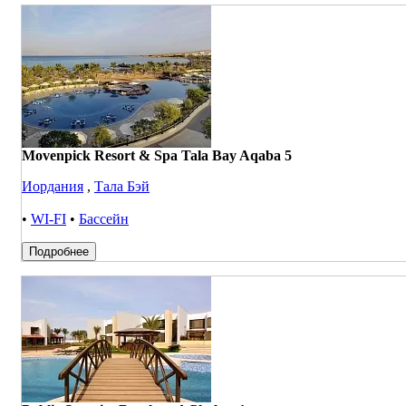
Movenpick Resort & Spa Tala Bay Aqaba 5
Иордания
,
Тала Бэй
•
WI-FI
•
Бассейн
Подробнее