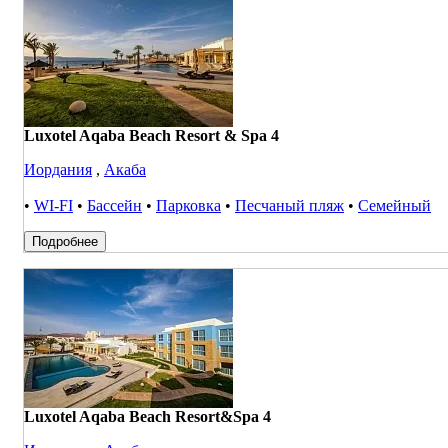
Luxotel Aqaba Beach Resort & Spa 4
Иордания
,
Акаба
•
WI-FI
•
Бассейн
•
Парковка
•
Песчаный пляж
•
Семейный
Подробнее
Luxotel Aqaba Beach Resort&Spa 4