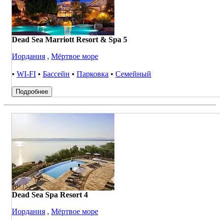
Dead Sea Marriott Resort & Spa 5
Иордания
,
Мёртвое море
•
WI-FI
•
Бассейн
•
Парковка
•
Семейный
Подробнее
Dead Sea Spa Resort 4
Иордания
,
Мёртвое море