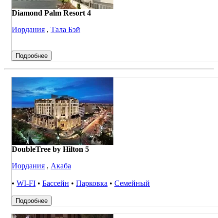
Diamond Palm Resort 4
Иордания
,
Тала Бэй
Подробнее
DoubleTree by Hilton 5
Иордания
,
Акаба
•
WI-FI
•
Бассейн
•
Парковка
•
Семейный
Подробнее