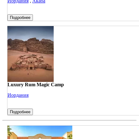
Иордания
,
Акаба
Подробнее
Luxury Rum Magic Camp
Иордания
Подробнее