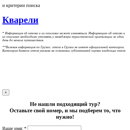
и критерии поиска
Кварели
* Информация об отелях и их описание может изменяться. Информацию об отелях и
их описание необходимо уточнять у менеджера туристической организации за один
день до начала путешествия.
**Важная информация по Грузии: отели в Грузии не имеют официальной категории.
Категория данного отеля указана на основании субъективной оценки владельца отеля
×
Не нашли подходящий тур?
Оставьте свой номер, и мы подберем то, что
нужно!
Ваше имя: *