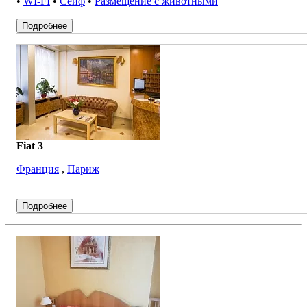
•
WI-FI
•
Сейф
•
Размещение с животными
Подробнее
Fiat 3
Франция
,
Париж
Подробнее