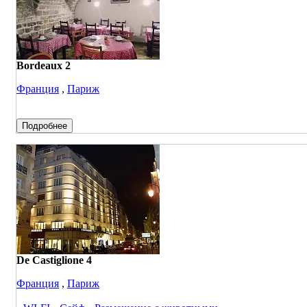
Bordeaux 2
Франция
,
Париж
Подробнее
De Castiglione 4
Франция
,
Париж