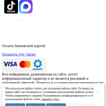
Оплата банковской картой
Оплатить тур / билет
Вся информация, размещённая на сайте, носит
информационный характер и не является рекламой и
публичной офертой. Правила и условия предоставления услуг
в отелях, в том числе концепция питания, описанные на
Мы используем файлы cookies для улучшения работы сайта. Оставаясь на
сайте, могут изменяться по решению администрации отелей.
нашем сайте, вы соглашаетесь с условиями использования файлов cookies.
Копирование материалов без письменного согласия
Чтобы ознакомиться с нашими Положениями о конфиденциальности и об
использовании файлов cookie,
нажмите здесь.
запрещено.
Для отзыва согласия на обработку персональных данных