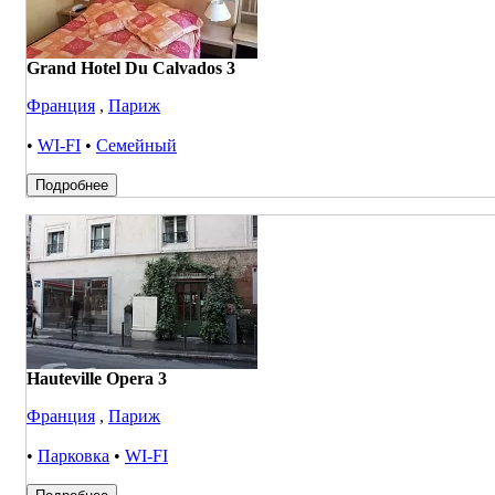
Grand Hotel Du Calvados 3
Франция
,
Париж
•
WI-FI
•
Семейный
Подробнее
Hauteville Opera 3
Франция
,
Париж
•
Парковка
•
WI-FI