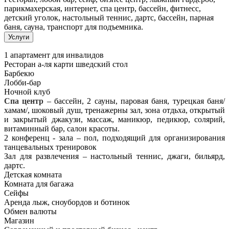
парикмахерская, интернет, спа центр, бассейн, фитнесс,
детский уголок, настольный теннис, дартс, бассейн, парная
баня, сауна, транспорт для подъемника.
Услуги
1 апартамент для инвалидов
Ресторан а-ля карти шведский стол
Барбекю
Лобби-бар
Ночной клуб
Спа центр
– бассейн, 2 сауны, паровая баня, турецкая баня/
хамам/, шоковый душ, тренажерны зал, зона отдьха, открытый
и закрытый джакузи, массаж, маникюр, педикюр, солярий,
витаминный бар, салон красоты.
2 конференц - зала – пол, подходящий для организирования
танцевальных тренировок
Зал для развлечения – настольный теннис, джаги, бильярд,
дартс.
Детская комната
Комната для багажа
Сейфы
Аренда лыж, сноубордов и ботинок
Обмен валюты
Магазин