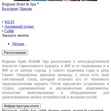
Regnum Hotel & Spa *
Болгария
|
Банско
•
WI-FI
•
Активный отдых
•
Сейф
Заказать звонок
Детали
Расположение
Regnum Apart Hotel& Spa расположен в непосредственной
близости горноложного курорта, в 400 м от подъемника и в
900 м от центра города, у самого подножия горы и реки
Глазне. Окруженны красивая природа, у отеля есть свой
собственный стиль, который отличает его от типичного
традиционализма курорта. Отель предлагает устраивание в
студии, однокомнатные и двухкомнатные апартаменты,
полностью мебелированые и оборудованные для
удовлетворения любых потребностей и желания гостей.
Инфраструктура отеля
Ресторан, лобби бар, сейф, бизнес центр, лыжный гардероб,