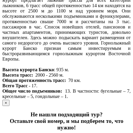
Курорт предлагает лыжные трассы для всех категорий
лыжников, 6 трасс общей протяженностью 14 км находятся на
высоте от 2500 м до 1100 м над уровнем моря. Они
обслуживаются несколькими подъемниками и фуникулерами,
протяженностью свыше 7000 м и рассчитаны на 3 тыс.
пассажиров в час. Список новейших отелей, пансионов и
частных апартаментов, принимающих туристов, довольно
внушителен. Здесь можно подыскать вариант размещения от
самого недорогого до очень высокого уровня. Горнолыжный
курорт Банско признан самым инвестируемым и
быстроразвивающимся горнолыжным курортом Восточной
Европы.
Высота курорта Банско
: 935 м.
Высота трасс:
2000 - 2560 м.
Общая протяженность трасс:
70 км.
Всего Трасс
- 17.
Общее число подъемников:
13.
В частности: бугельные – 7,
кресельные – 5, гондольные – 1.
×
Не нашли подходящий тур?
Оставьте свой номер, и мы подберем то, что
нужно!