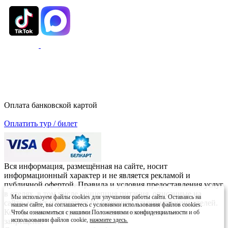
Оплата банковской картой
Оплатить тур / билет
Вся информация, размещённая на сайте, носит
информационный характер и не является рекламой и
публичной офертой. Правила и условия предоставления услуг
в отелях, в том числе концепция питания, описанные на
Мы используем файлы cookies для улучшения работы сайта. Оставаясь на
сайте, могут изменяться по решению администрации отелей.
нашем сайте, вы соглашаетесь с условиями использования файлов cookies.
Копирование материалов без письменного согласия
Чтобы ознакомиться с нашими Положениями о конфиденциальности и об
использовании файлов cookie,
нажмите здесь.
запрещено.