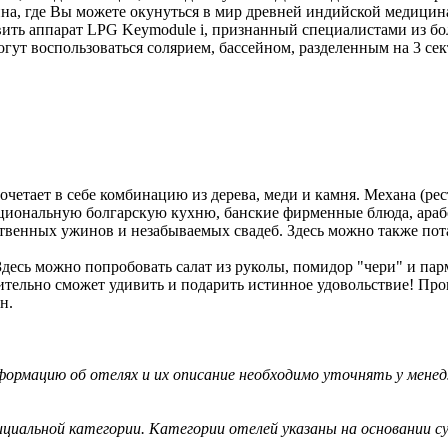
на, где Вы можете окунуться в мир древней индийской медицин
ть аппарат LPG Keymodule i, признанный специалистами из бо
т воспользоваться солярием, бассейном, разделенным на 3 секто
сочетает в себе комбинацию из дерева, меди и камня. Механа (ре
национальную болгарскую кухню, банские фирменные блюда, ара
твенных ужинов и незабываемых свадеб. Здесь можно также пот
 Здесь можно попробовать салат из руколы, помидор "чери" и па
ительно сможет удивить и подарить истинное удовольствие! Про
н.
ормацию об отелях и их описание необходимо уточнять у менед
циальной категории. Категории отелей указаны на основании су