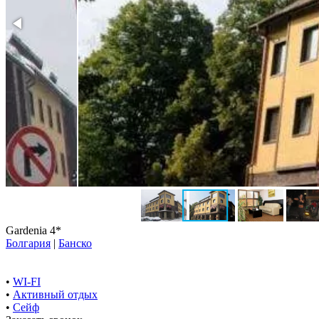
Gardenia 4*
Болгария
|
Банско
•
WI-FI
•
Активный отдых
•
Сейф