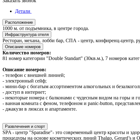
Заказать звонок
Детали
Расположение
1000 м. от подъемника, в центре города.
Инфраструктура отеля
Ресторан, механа, лобби бар, СПА - центр, конфиренц-центр, р
Описание номеров
Количество номеров:
81 номер категории "Double Standart" (30кв.м.), 7 номеров катег
Описание номеров:
- телефон с внешней линией;
- электронный сейф;
- мини-бар с богатым ассортиментом алкогольных и безалкогол
- доступ в интернет;
- некоторые номера с балконами с чудесным видом на горы и г
- ванная комната с феном, телефоном и panic-button, представ
- джакузи в люксах и апартаменте.
Развлечения и спорт
SPA - центр "Sparadise"- это современный центр красоты и здо
процедуры на основе косметических линий Thalgo, Gerard’s и O