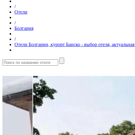
/
Отели
/
Болгария
/
Отели Болгарии, курорт Банско - выбор отеля, актуальн