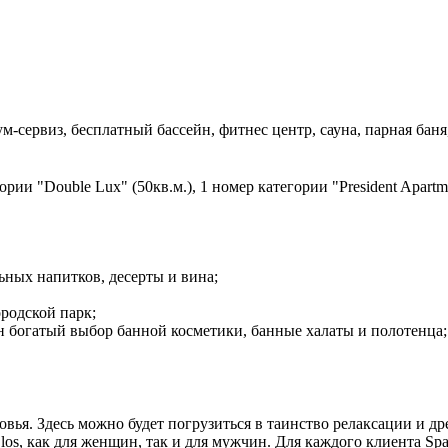
ум-сервиз, бесплатный бассейн, фитнес центр, сауна, парная бан
ории "Double Lux" (50кв.м.), 1 номер категории "President Apartme
ьных напитков, десерты и вина;
ородской парк;
лен богатый выбор банной косметики, банные халаты и полотенца;
ровья. Здесь можно будет погрузиться в таинство релаксации и 
los, как для женщин, так и для мужчин. Для каждого клиента Sp