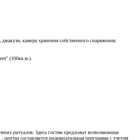
я, джакузи, камера хранения собственного снаряжения.
nt" (100кв.м.).
древних ритуалов. Здесь гостям предложат всевозможные
a - центра составляется индивидуальная программа с учетом