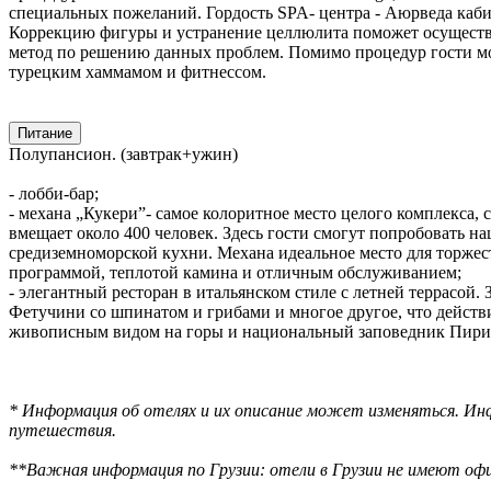
специальных пожеланий. Гордость SPA- центра - Аюрведа каби
Коррекцию фигуры и устранение целлюлита поможет осуществи
метод по решению данных проблем. Помимо процедур гости могу
турецким хаммамом и фитнессом.
Питание
Полупансион. (завтрак+ужин)
- лобби-бар;
- механа „Кукери”- самое колоритное место целого комплекса, 
вмещает около 400 человек. Здесь гости смогут попробовать 
средиземноморской кухни. Механа идеальное место для торжес
программой, теплотой камина и отличным обслуживанием;
- элегантный ресторан в итальянском стиле с летней террасой.
Фетучини со шпинатом и грибами и многое другое, что действ
живописным видом на горы и национальный заповедник Пири
* Информация об отелях и их описание может изменяться. Инф
путешествия.
**Важная информация по Грузии: отели в Грузии не имеют офи