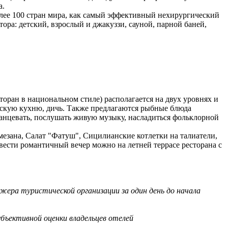
а.
лее 100 стран мира, как самый эффективный нехирургический
ра: детский, взрослый и джакуззи, сауной, парной баней,
сторан в национальном стиле) располагается на двух уровнях и
бскую кухню, дичь. Также предлагаются рыбные блюда
анцевать, послушать живую музыку, насладиться фольклорной
рмезана, Салат "Фатуш", Сицилианские котлетки на талиатели,
вести романтичный вечер можно на летней террасе ресторана с
жера туристической организации за один день до начала
бъективной оценки владельцев отелей