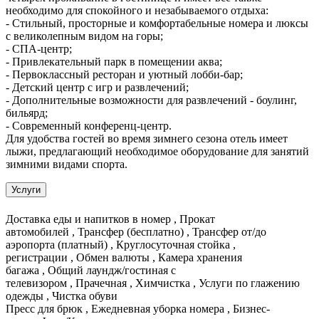
необходимо для спокойного и незабываемого отдыха:
- Стильный, просторные и комфортабельные номера и люксы
с великолепным видом на горы;
- СПА-центр;
- Привлекательный парк в помещении аква;
- Первоклассный ресторан и уютный лобби-бар;
- Детский центр с игр и развлечений;
- Дополнительные возможности для развлечений - боулинг,
бильярд;
- Современный конференц-центр.
Для удобства гостей во время зимнего сезона отель имеет
лыжи, предлагающий необходимое оборудование для занятий
зимними видами спорта.
Услуги
Доставка еды и напитков в номер , Прокат
автомобилей , Трансфер (бесплатно) , Трансфер от/до
аэропорта (платный) , Круглосуточная стойка ,
регистрации , Обмен валюты , Камера хранения
багажа , Общий лаундж/гостиная с
телевизором , Прачечная , Химчистка , Услуги по глажению
одежды , Чистка обуви
Пресс для брюк , Ежедневная уборка номера , Бизнес-