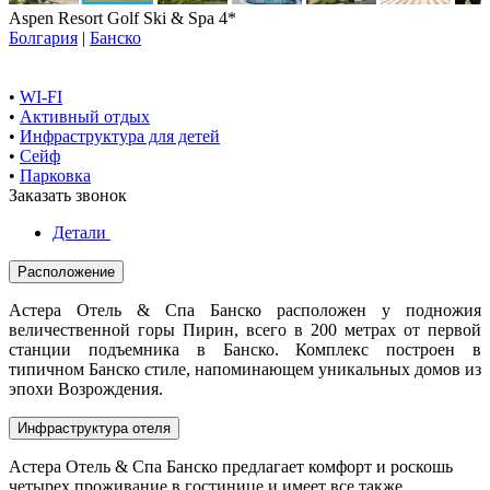
Aspen Resort Golf Ski & Spa 4*
Болгария
|
Банско
•
WI-FI
•
Активный отдых
•
Инфраструктура для детей
•
Сейф
•
Парковка
Заказать звонок
Детали
Расположение
Астера Отель & Спа Банско расположен у подножия
величественной горы Пирин, всего в 200 метрах от первой
станции подъемника в Банско. Комплекс построен в
типичном Банско стиле, напоминающем уникальных домов из
эпохи Возрождения.
Инфраструктура отеля
Астера Отель & Спа Банско предлагает комфорт и роскошь
четырех проживание в гостинице и имеет все также