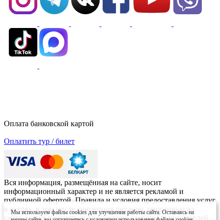
Оплата банковской картой
Оплатить тур / билет
Вся информация, размещённая на сайте, носит
информационный характер и не является рекламой и
публичной офертой. Правила и условия предоставления услуг
в отелях, в том числе концепция питания, описанные на
Мы используем файлы cookies для улучшения работы сайта. Оставаясь на
сайте, могут изменяться по решению администрации отелей.
нашем сайте, вы соглашаетесь с условиями использования файлов cookies.