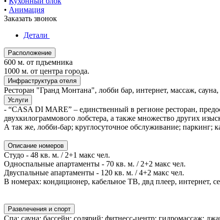
•
Кухонный блок
•
Анимация
Заказать звонок
Детали
Расположение
600 м. от пдъемника
1000 м. от центра города.
Инфраструктура отеля
Ресторан "Гранд Монтана", лобби бар, интернет, массаж, сауна
Услуги
- “CASA DI MARE” – единственный в регионе ресторан, предо
двухкилограммового лобстера, а также множество других изыс
А так же, лобби-бар; круглосуточное обслуживание; паркинг; к
Описание номеров
Студо - 48 кв. м. / 2+1 макс чел.
Односпальные апартаменты - 70 кв. м. / 2+2 макс чел.
Двуспальные апартаменты - 120 кв. м. / 4+2 макс чел.
В номерах: кондиционер, кабельное ТВ, двд плеер, интернет, се
Развлечения и спорт
Спа; сауна; бассейн; солярий; фитнесс-центр; гидромассаж; дж