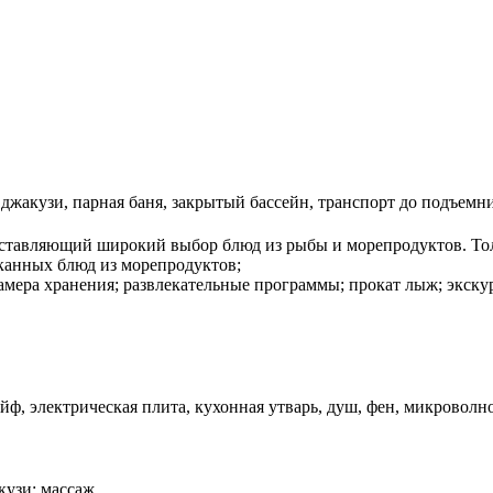
, джакузи, парная баня, закрытый бассейн, транспорт до подъемн
ставляющий широкий выбор блюд из рыбы и морепродуктов. Толь
канных блюд из морепродуктов;
амера хранения; развлекательные программы; прокат лыж; экскур
йф, электрическая плита, кухонная утварь, душ, фен, микроволно
акузи; массаж.