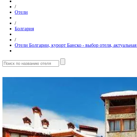
/
Отели
/
Болгария
/
Отели Болгарии, курорт Банско - выбор отеля, актуальн