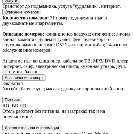
Услуги
Транспорт до подъемника, услуга "будильник", интернет.
Описание номеров
Количество номеров:
71 номер: однокомнатные и
двухкомнатные апартаменты.
Описание номеров:
кондиционер воздуха; отопление; личная
ванная комната с душем и туалет; фен; телевизор со
спутниковыми каналами; DVD –плеер; мини-бар; 24-часовое
обслуживание номеров.
Апартаменты: кондиционер, кабельное ТВ, МР3/ DVD плеер,
интернет, сейф, электрическая плита, кухонная утварь, душ,
фен, утюг, балкон.
Развлечения и спорт
Закрытый
бассейн; баня; сауна; массаж; джакузи; горнолыжный спорт.
Питание
RO, BB,HB
Отель работает без питания, на завтраках так и на
полупансионе.
Дополнительная информация
Основной ресторан находится в отеле Grand Montana.