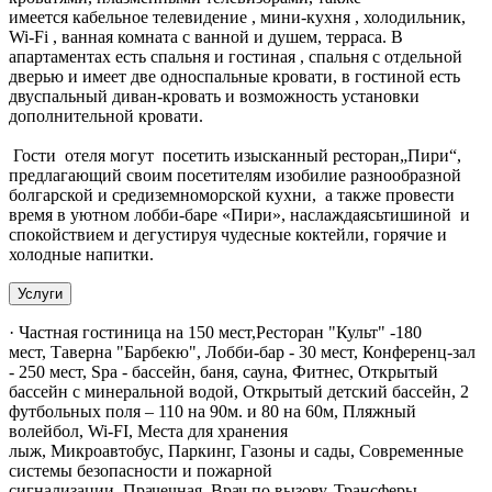
имеется кабельное телевидение , мини-кухня , холодильник,
Wi-Fi , ванная комната с ванной и душем, терраса. В
апартаментах есть спальня и гостиная , спальня с отдельной
дверью и имеет две односпальные кровати, в гостиной есть
двуспальный диван-кровать и возможность установки
дополнительной кровати.
Гости отеля могут посетить изысканный ресторан„Пири“,
предлагающий своим посетителям изобилие разнообразной
болгарской и средиземноморской кухни, а также провести
время в уютном лобби-баре «Пири», наслаждаясьтишиной и
спокойствием и дегустируя чудесные коктейли, горячие и
холодные напитки.
Услуги
· Частная гостиница на 150 мест,Ресторан "Культ" -180
мест, Таверна "Барбекю", Лобби-бар - 30 мест, Конференц-зал
- 250 мест, Spa - бассейн, баня, сауна, Фитнес, Открытый
бассейн с минеральной водой, Открытый детский бассейн, 2
футбольных поля – 110 на 90м. и 80 на 60м, Пляжный
волейбол, Wi-FI, Места для хранения
лыж, Микроавтобус, Паркинг, Газоны и сады, Современные
системы безопасности и пожарной
сигнализации, Прачечная, Врач по вызову, Трансферы.