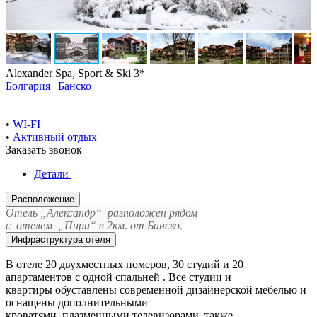
Alexander Spa, Sport & Ski 3*
Болгария
|
Банско
•
WI-FI
•
Активный отдых
Заказать звонок
Детали
Расположение
Отел
ь „Александр“ разположен
рядом
с
отелем „Пири“
в 2км. от Банско.
Инфраструктура отеля
В отеле 20 двухместных номеров, 30 студий и 20
апартаментов с одной спальней . Все студии и
квартиры обуставлены современной дизайнерской мебелью и
оснащены дополнительными
кроватями, плазменными телевизорами, также