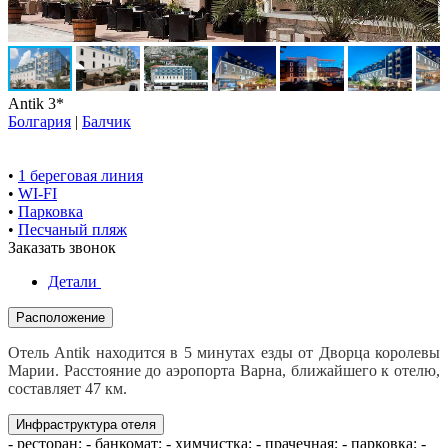
Antik 3*
Болгария
|
Балчик
•
1 береговая линия
•
WI-FI
•
Парковка
•
Песчаный пляж
Заказать звонок
Детали
Расположение
Отель Antik находится в 5 минутах езды от Дворца королевы
Марии. Расстояние до аэропорта Варна, ближайшего к отелю,
составляет 47 км.
Инфраструктура отеля
- ресторан; - банкомат; - химчистка; - прачечная; - парковка; -