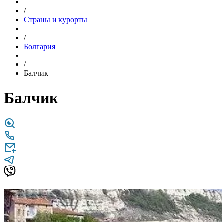
/
Страны и курорты
/
Болгария
/
Балчик
Балчик