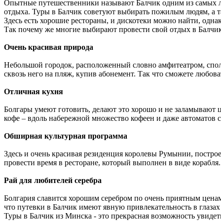
Опытные путешественники называют Балчик одним из самых лу
отдыха. Туры в Балчик советуют выбирать пожилым людям, а так
Здесь есть хорошие рестораны, и дискотеки можно найти, одна
Так почему же многие выбирают провести свой отдых в Балчи
Очень красивая природа
Небольшой городок, расположенный словно амфитеатром, сполз
сквозь него на пляж, купив абонемент. Так что сможете любов
Отличная кухня
Болгары умеют готовить, делают это хорошо и не заламывают 
кофе – вдоль набережной множество кофеен и даже автоматов с
Обширная культурная программа
Здесь и очень красивая резиденция королевы Румынии, построе
провести время в ресторане, который выполнен в виде корабля
Рай для любителей серебра
Болгария славится хорошим серебром по очень приятным ценам, 
что путевки в Балчик имеют явную привлекательность в глазах 
Туры в Балчик из Минска - это прекрасная возможность увидеть