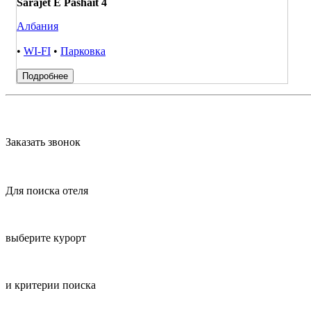
Sarajet E Pashait 4
Албания
•
WI-FI
•
Парковка
Подробнее
Заказать звонок
Для поиска отеля
выберите курорт
и критерии поиска