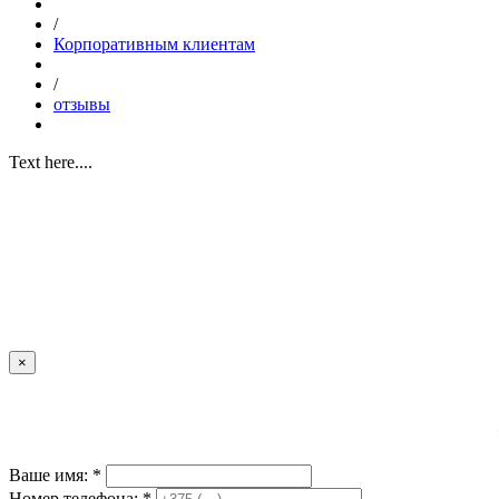
/
Корпоративным клиентам
/
отзывы
Text here....
×
Ваше имя: *
Номер телефона: *