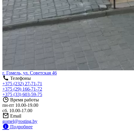
г. Гомель, ул. Советская 46
Телефоны
+375 (232) 27-71-71
+375 (29) 166-71-72
+375 (33) 603-59-75
Время работы
пн-пт 10.00-19.00
сб. 10.00-17.00
Email
gomel@rosting.by
Подробнее