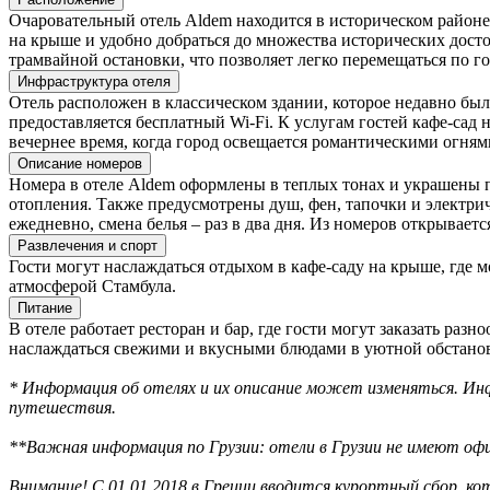
Очаровательный отель Aldem находится в историческом районе 
на крыше и удобно добраться до множества исторических досто
трамвайной остановки, что позволяет легко перемещаться по го
Инфраструктура отеля
Отель расположен в классическом здании, которое недавно был
предоставляется бесплатный Wi-Fi. К услугам гостей кафе-сад 
вечернее время, когда город освещается романтическими огнями
Описание номеров
Номера в отеле Aldem оформлены в теплых тонах и украшены пр
отопления. Также предусмотрены душ, фен, тапочки и электри
ежедневно, смена белья – раз в два дня. Из номеров открываетс
Развлечения и спорт
Гости могут наслаждаться отдыхом в кафе-саду на крыше, где 
атмосферой Стамбула.
Питание
В отеле работает ресторан и бар, где гости могут заказать раз
наслаждаться свежими и вкусными блюдами в уютной обстанов
* Информация об отелях и их описание может изменяться. Инф
путешествия.
**Важная информация по Грузии: отели в Грузии не имеют офи
Внимание! С 01.01.2018 в Греции вводится курортный сбор, к