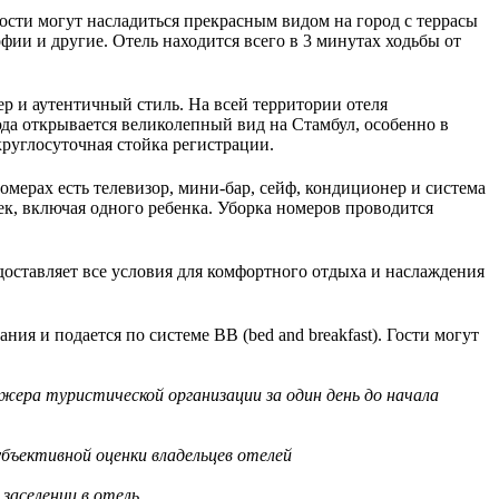
Гости могут насладиться прекрасным видом на город с террасы
ии и другие. Отель находится всего в 3 минутах ходьбы от
р и аутентичный стиль. На всей территории отеля
сюда открывается великолепный вид на Стамбул, особенно в
круглосуточная стойка регистрации.
мерах есть телевизор, мини-бар, сейф, кондиционер и система
ек, включая одного ребенка. Уборка номеров проводится
доставляет все условия для комфортного отдыха и наслаждения
ния и подается по системе BB (bed and breakfast). Гости могут
жера туристической организации за один день до начала
бъективной оценки владельцев отелей
заселении в отель