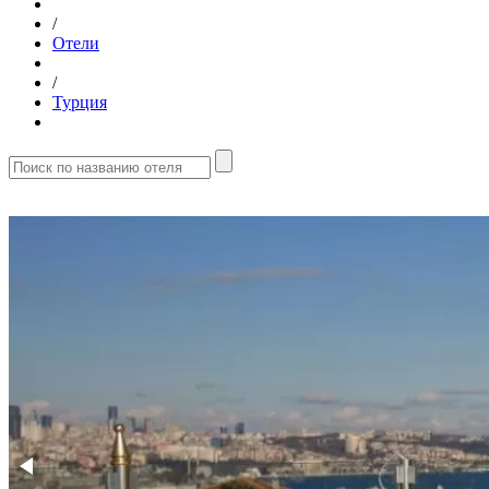
/
Отели
/
Турция