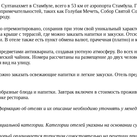
Султанахмет в Стамбуле, всего в 53 км от аэропорта Стамбула. 
примечательностей, таких как Голубая Мечеть, Собор Святой Соф
роду.
о отремонтировано, сохранив при этом свой уникальный характе
на крыше с террасой, где можно заказать напитки и закуски. От
. В отеле также есть пункт обмена валют, прачечная (платно) и 
едметами антиквариата, создавая уютную атмосферу. Во всех но
ческий чайник. Номера рассчитаны на размещение до двух челов
я вид на улицу.
можно заказать освежающие напитки и легкие закуски. Отель пре
нообразные блюда и напитки. Завтрак включен в стоимость прожива
ке ресторана.
ормацию об отелях и их описание необходимо уточнять у менед
циальной категории. Категории отелей указаны на основании су
оторый оплачивается туристом самостоятельно на рецепции при 