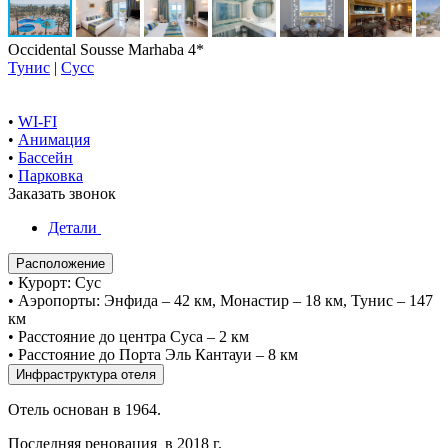
Occidental Sousse Marhaba 4*
Тунис
|
Сусс
•
WI-FI
•
Анимация
•
Бассейн
•
Парковка
Заказать звонок
Детали
Расположение
• Курорт: Сус
• Аэропорты: Энфида – 42 км, Монастир – 18 км, Тунис – 147
км
• Расстояние до центра Суса – 2 км
• Расстояние до Порта Эль Кантауи – 8 км
Инфраструктура отеля
Отель основан в 1964.
Последняя реновация в 2018 г.