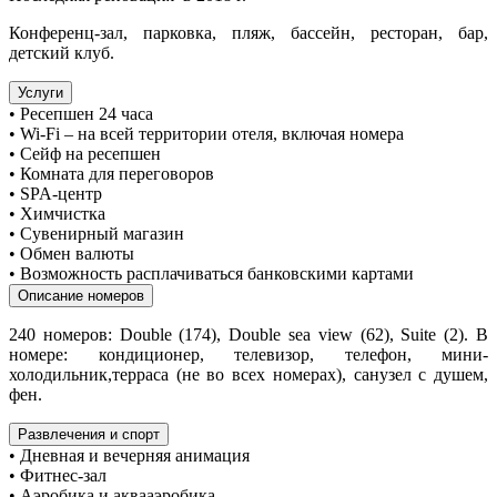
Конференц-зал, парковка, пляж, бассейн, ресторан, бар,
детский клуб.
Услуги
• Ресепшен 24 часа
• Wi-Fi – на всей территории отеля, включая номера
• Сейф на ресепшен
• Комната для переговоров
• SPA-центр
• Химчистка
• Сувенирный магазин
• Обмен валюты
• Возможность расплачиваться банковскими картами
Описание номеров
240 номеров: Double (174), Double sea view (62), Suite (2). В
номере: кондиционер, телевизор, телефон, мини-
холодильник,терраса (не во всех номерах), санузел с душем,
фен.
Развлечения и спорт
• Дневная и вечерняя анимация
• Фитнес-зал
• Аэробика и аквааэробика