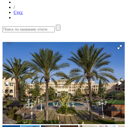
/
Сусс