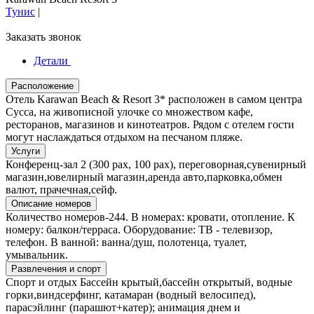
Тунис
|
Заказать звонок
Детали
Расположение
Отель Karawan Beach & Resort 3* расположен в самом центра
Сусса, на живописной улочке со множеством кафе,
ресторанов, магазинов и кинотеатров. Рядом с отелем гости
могут наслаждаться отдыхом на песчаном пляже.
Услуги
Конференц-зал 2 (300 pax, 100 pax), переговорная,сувенирный
магазин,ювелирный магазин,аренда авто,парковка,обмен
валют, прачечная,сейф.
Описание номеров
Количество номеров-244. В номерах: кровати, отопление. К
номеру: балкон/терраса. Оборудование: ТВ - телевизор,
телефон. В ванной: ванна/душ, полотенца, туалет,
умывальник.
Развлечения и спорт
Спорт и отдых Бассейн крытый,бассейн открытый, водные
горки,виндсерфинг, катамаран (водный велосипед),
парасэйлинг (парашют+катер); анимация днем и