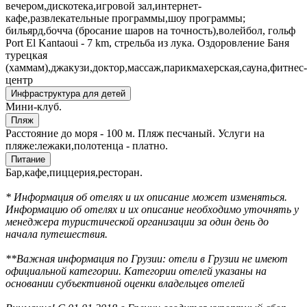
вечером,дискотека,игровой зал,интернет-
кафе,развлекательные программы,шоу программы;
бильярд,бочча (бросание шаров на точность),волейбол, гольф
Port El Kantaoui - 7 km, стрельба из лука. Оздоровление Баня
турецкая
(хаммам),джакузи,доктор,массаж,парикмахерская,сауна,фитнес-
центр
Инфраструктура для детей
Мини-клуб.
Пляж
Расстояние до моря - 100 м. Пляж песчаный. Услуги на
пляже:лежаки,полотенца - платно.
Питание
Бар,кафе,пиццерия,ресторан.
* Информация об отелях и их описание может изменяться.
Информацию об отелях и их описание необходимо уточнять у
менеджера туристической организации за один день до
начала путешествия.
**Важная информация по Грузии: отели в Грузии не имеют
официальной категории. Категории отелей указаны на
основании субъективной оценки владельцев отелей