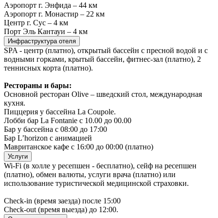
Аэропорт г. Энфида – 44 км
Аэропорт г. Монастир – 22 км
Центр г. Сус – 4 км
Порт Эль Кантауи – 4 км
Инфраструктура отеля
SPA - центр (платно), открытый бассейн с пресной водой и с
водными горками, крытый бассейн, фитнес-зал (платно), 2
теннисных корта (платно).
Рестораны и бары:
Основной ресторан Olive – шведский стол, международная
кухня.
Пиццерия у бассейна La Coupole.
Лобби бар La Fontanie с 10.00 до 00.00
Бар у бассейна с 08:00 до 17:00
Бар L’horizon с анимацией
Мавританское кафе с 16:00 до 00:00 (платно)
Услуги
Wi-Fi (в холле у ресепшен - бесплатно), сейф на ресепшен
(платно), обмен валюты, услуги врача (платно) или
использование туристической медицинской страховки.
Check-in (время заезда) после 15:00
Check-out (время выезда) до 12:00.