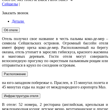
Сейшелы
|
Заказать звонок
Детали
Об отеле
Отель получил свое название в честь пальмы коко-де-мер –
символа Сейшельских островов. Огромный бассейн отеля
имеет форму ореха коко-де-мер. Расположенный на берегу
океана, отель утопает в зарослях гибискуса, красного жасмина
и манговых деревьев. Гости отеля могут совершить
велосипедную прогулку по окрестным пальмовым рощам или
отправиться в круиз по соседним островам.
Расположение
на юго-западном побережье о. Праслен, в 15 минутах полета и
45 минутах езды на лодке от международного аэропорта Маэ.
Инфраструктура отеля
В отеле: 52 номера, 2 ресторана (английская, креольская и
международная кухня; детское меню, вегетарианские и другие