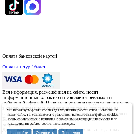
Оплата банковской картой
Оплатить тур / билет
Вся информация, размещённая на сайте, носит
информационный характер и не является рекламой и
публичной офертой. Правила и условия предоставления услуг
в отелях, в том числе концепция питания, описанные на
Мы используем файлы cookies для улучшения работы сайта. Оставаясь на
сайте, могут изменяться по решению администрации отелей.
нашем сайте, вы соглашаетесь с условиями использования файлов cookies.
Копирование материалов без письменного согласия
Чтобы ознакомиться с нашими Положениями о конфиденциальности и об
использовании файлов cookie,
нажмите здесь.
запрещено.
Для отзыва согласия на обработку персональных данных
Настройки
Отклонить
Принимаю