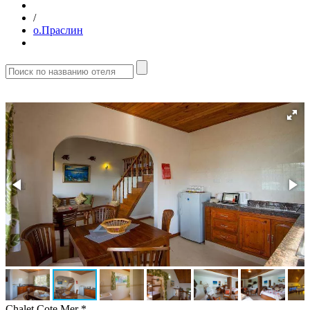
/
о.Праслин
Chalet Cote Mer *