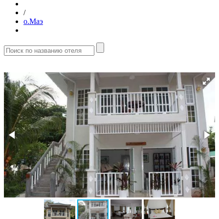
/
о.Маэ