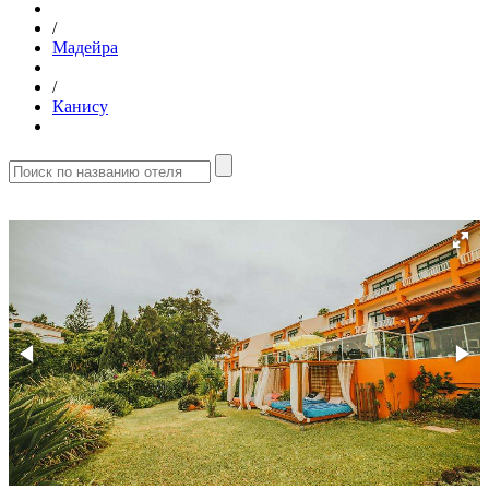
/
Мадейра
/
Канису