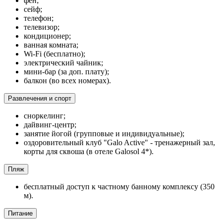
фен;
сейф;
телефон;
телевизор;
кондиционер;
ванная комната;
Wi-Fi (бесплатно);
электрический чайник;
мини-бар (за доп. плату);
балкон (во всех номерах).
Развлечения и спорт
сноркелинг;
дайвинг-центр;
занятие йогой (групповые и индивидуальные);
оздоровительный клуб "Galo Active" - тренажерный зал,
корты для сквоша (в отеле Galosol 4*).
Пляж
бесплатный доступ к частному банному комплексу (350
м).
Питание