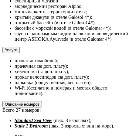
сувенирный магазин;
аюрведический ресторан Alpino;
мини-маркет на территории отеля;
крытый джакузи (в отеле Galosol 4*);
открытый бассейн (в отеле Galosol 4*);
бассейн с морской водой (в отеле Galomar 4*);
сауна с панорамным видом на океан и аюрведический
центр ASHOKA Ayurveda (в отеле Galomar 4*).
Услуги
прокат автомобилей;
прачечная (за доп. плату);
химчистка (за доп. плату);
прокат велосипедов (за доп. плату);
парковка (общественная, бесплатно);
Wi-Fi (бесплатно в номерах и местах общего
пользования).
Описание номеров
Всего 27 номеров:
Standard Sea View
(max. 3 взрослых);
Suite 1 Bedroom
(max. 3 взрослых; вид на море).