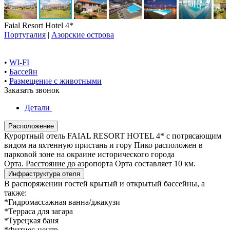
Faial Resort Hotel 4*
Португалия
|
Азорские острова
•
WI-FI
•
Бассейн
•
Размещение с животными
Заказать звонок
Детали
Расположение
Курортный отель FAIAL RESORT HOTEL 4* с потрясающим
видом на яхтенную пристань и гору Пико расположен в
парковой зоне на окраине исторического города
Орта. Расстояние до аэропорта Орта составляет 10 км.
Инфраструктура отеля
В распоряжении гостей крытый и открытый бассейны, а
также:
*Гидромассажная ванна/джакузи
*Терраса для загара
*Турецкая баня
*Фитнес-центр