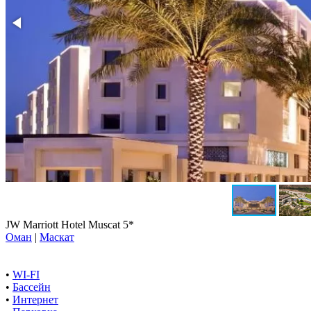
JW Marriott Hotel Muscat 5*
Оман
|
Маскат
•
WI-FI
•
Бассейн
•
Интернет