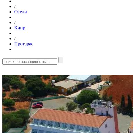
/
Отели
/
Кипр
/
Протарас