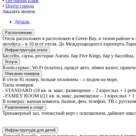
•
Песчаный пляж
•
Центр города
Заказать звонок
Детали
Расположение
Отель расположен в расположен в Green Bay, в тихом районе в
автобуса – в 10 м от отеля. До Международного аэропорта Ларна
Инфраструктура отеля
Бассейн, сауна, ресторан Aurora, бар Five Kings, бар у бассейна
Услуги
Room-сервис, Wi-Fi (платно), прокат авто, обмен валют, прачеч
Описание номеров
В отеле 81 номер, больше половины – с видом на море.
Типы номеров:
- STANDARD (18 кв. м, макс. размещение – 2 взрослых + 1 ребе
- FAMILY ROOM ((21 кв. м, макс. размещение – 3 взрослых + 1 
В номерах: ванная комната, балкон, фен, телефон, ТВ с русским
Развлечения и спорт
Тренажерный зал, теннисный корт с освещением, дайвинг-школа
Инфраструктура для детей
Детский бассейн, детская площадка, высокие стульчики в рестора