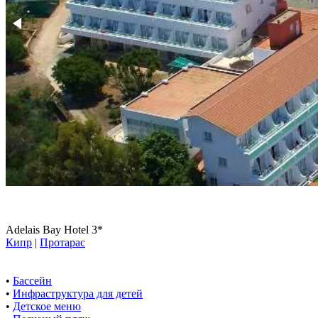
Adelais Bay Hotel 3*
Кипр
|
Протарас
•
Бассейн
•
Инфраструктура для детей
•
Детское меню