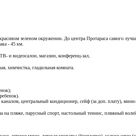
 красивом зеленом окружении. До центра Протараса самого лучше
ка - 45 км.
, ТВ- и видеосалон, магазин, конференц-зал,
ная, химчистка, гладильная комната.
нок);
ребенок).
 каналом, центральный кондиционер, сейф (за доп. плату), мини-
 на пляже, парусный спорт, настольный теннис, пляжный волейб
не, детское меню, детская кроватка (бесплатно), услуги няни (за