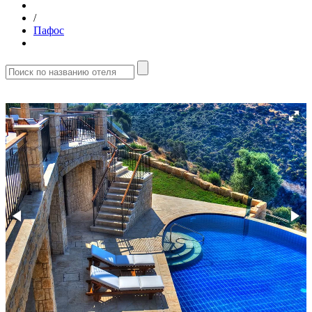
/
Пафос