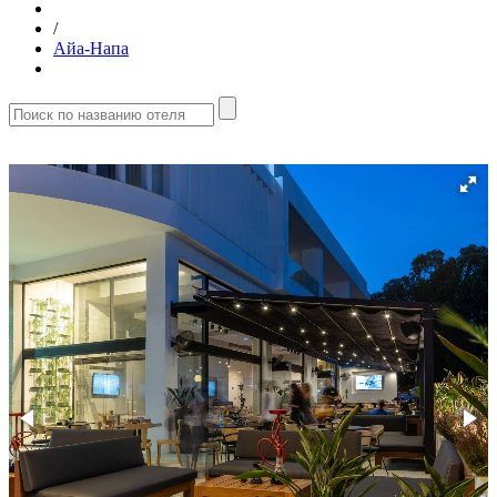
/
Айа-Напа