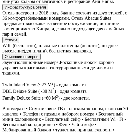
минутах ходьбы от магазинов и ресторанов Айя-Напы.
Инфраструктура отеля
Отель построен в 2018 году. Здание состоит из двух этажей, с
36 комфортабельными номерами. Отель Abacus Suites
предлагает высококачественное обслуживание, истинное
гостеприимство Кипра, идеально подходящее для семейных
пар и семей.
Услуги
Wifi (бесплатно), пляжные полотенца (депозит), позднее
выселение(доп.плата), бесплатная парковка,
Описание номеров
Звукоизоляционные номера.Роскошные люксы хорошо
украшены красивыми текстурированными деталями и
тканями.
2
Twin Inland View (~27 M
) - одна комната
2
DBL Deluxe Suite (~38 M
) - одна комната
2
Family Deluxe Suite (~60 M
) - две комнаты.
В номерах: • Спутниковое ТВ с плоским экраном, включая 30
каналов • Телефон с прямым набором номера • Бесплатный
мини-холодильник • Бесплатный сейф • Бесплатный Wi - Fi •
Бесплатный кондиционер • Фен • Чай и кофе •
Меблированный балкон • туалетные принадлежности •