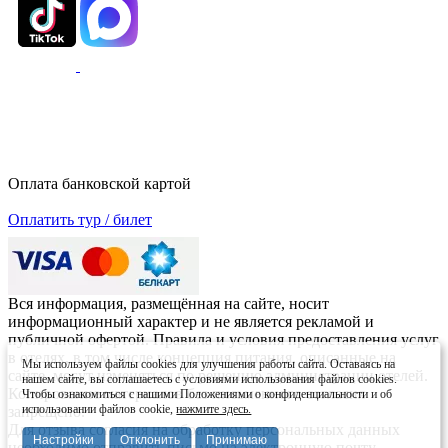
Оплата банковской картой
Оплатить тур / билет
Вся информация, размещённая на сайте, носит
информационный характер и не является рекламой и
публичной офертой. Правила и условия предоставления услуг
в отелях, в том числе концепция питания, описанные на
Мы используем файлы cookies для улучшения работы сайта. Оставаясь на
сайте, могут изменяться по решению администрации отелей.
нашем сайте, вы соглашаетесь с условиями использования файлов cookies.
Копирование материалов без письменного согласия
Чтобы ознакомиться с нашими Положениями о конфиденциальности и об
использовании файлов cookie,
нажмите здесь.
запрещено.
Для отзыва согласия на обработку персональных данных
Настройки
Отклонить
Принимаю
необходимо отправить письмо на электронную почту