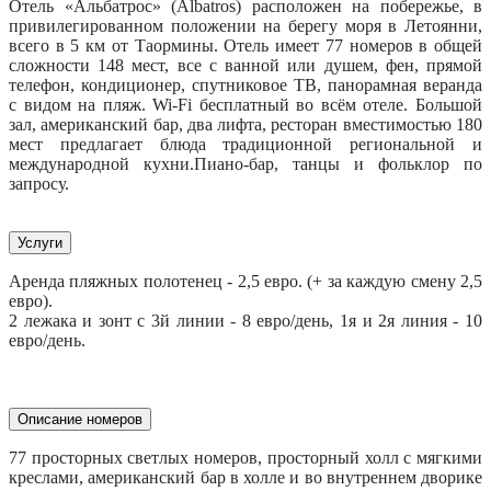
От
ель «Альбатрос» (Albatros) расположен на побережье, в
привилегированном положении на берегу моря в Летоянни,
всего в 5 км от Таормины. Отель имеет 77 номеров в общей
сложности 148 мест, все с ванной или душем, фен, прямой
телефон, кондиционер, спутниковое ТВ, панорамная веранда
с видом на пляж. Wi-Fi бесплатный во всём отеле. Большой
зал, американский бар, два лифта, ресторан вместимостью 180
мест предлагает блюда традиционной региональной и
международной кухни.Пиано-бар, танцы и фольклор по
запросу.
Услуги
Аренда пляжных полотенец - 2,5 евро. (+ за каждую смену 2,5
евро).
2 лежака и зонт с 3й линии - 8 евро/день, 1я и 2я линия - 10
евро/день.
Описание номеров
77 просторных светлых номеров, просторный холл с мягкими
креслами, американский бар в холле и во внутреннем дворике