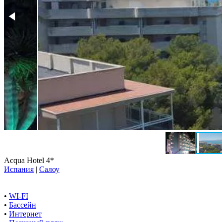
Acqua Hotel 4*
Испания
|
Салоу
•
WI-FI
•
Бассейн
•
Интернет