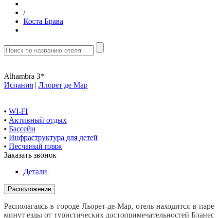
/
Коста Брава
Alhambra 3*
Испания
|
Ллорет де Мар
•
WI-FI
•
Активный отдых
•
Бассейн
•
Инфраструктура для детей
•
Песчаный пляж
Заказать звонок
Детали
Расположение
Располагаясь в городе Льорет-де-Мар, отель находится в паре
минут езды от туристических достопримечательностей Бланес