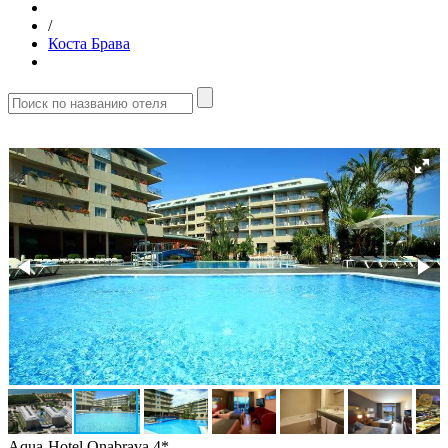
/
Коста Брава
Aqua-Hotel Onabrava 4*