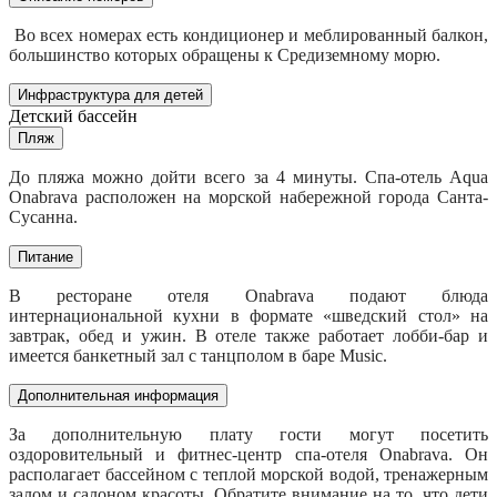
Во всех номерах есть кондиционер и меблированный балкон,
большинство которых обращены к Средиземному морю.
Инфраструктура для детей
Детский бассейн
Пляж
До пляжа можно дойти всего за 4 минуты. Спа-отель Aqua
Onabrava расположен на морской набережной города Санта-
Сусанна.
Питание
В ресторане отеля Onabrava подают блюда
интернациональной кухни в формате «шведский стол» на
завтрак, обед и ужин. В отеле также работает лобби-бар и
имеется банкетный зал с танцполом в баре Music.
Дополнительная информация
За дополнительную плату гости могут посетить
оздоровительный и фитнес-центр спа-отеля Onabrava. Он
располагает бассейном с теплой морской водой, тренажерным
залом и салоном красоты. Обратите внимание на то, что дети