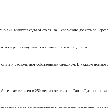
о в 40 минутах езды от отеля. За 1 час можно доехать до Барс
ные номера, оснащенные спутниковым телевидением.
м стиле и располагают собственным балконом. В каждом номере 
 Suites расположен в 250 метрах от пляжа в Санта-Сусанна на к
товление блюд осуществляется в присутствии клиента. Кроме т