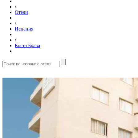
/
Отели
/
Испания
/
Коста Брава