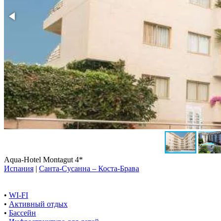
Aqua-Hotel Montagut 4*
Испания
|
Санта-Сусанна – Коста-Брава
•
WI-FI
•
Активный отдых
•
Бассейн