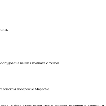
елоны.
оборудована ванная комната с феном.
аталонском побережье Маресме.
ого, в баре отеля гости могут заказать различные закуски и