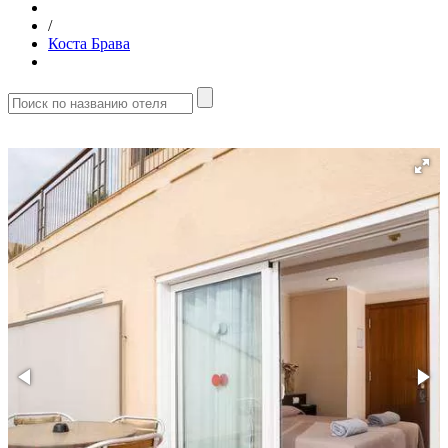
/
Коста Брава