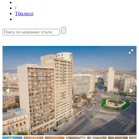
/
Тбилиси