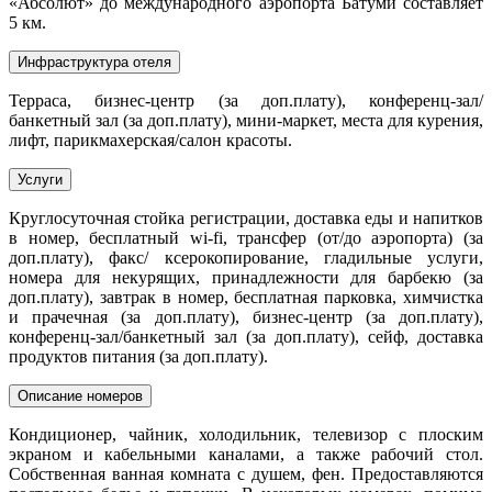
«Абсолют» до международного аэропорта Батуми составляет
5 км.
Инфраструктура отеля
Терраса, бизнес-центр (за доп.плату), конференц-зал/
банкетный зал (за доп.плату), мини-маркет, места для курения,
лифт, парикмахерская/салон красоты.
Услуги
Круглосуточная стойка регистрации, доставка еды и напитков
в номер, бесплатный wi-fi, трансфер (от/до аэропорта) (за
доп.плату), факс/ ксерокопирование, гладильные услуги,
номера для некурящих, принадлежности для барбекю (за
доп.плату), завтрак в номер, бесплатная парковка, химчистка
и прачечная (за доп.плату), бизнес-центр (за доп.плату),
конференц-зал/банкетный зал (за доп.плату), сейф, доставка
продуктов питания (за доп.плату).
Описание номеров
Кондиционер, чайник, холодильник, телевизор с плоским
экраном и кабельными каналами, а также рабочий стол.
Собственная ванная комната с душем, фен. Предоставляются