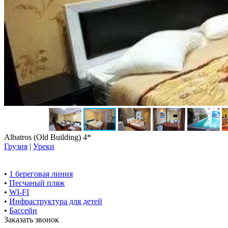
Albatros (Old Building) 4*
Грузия
|
Уреки
•
1 береговая линия
•
Песчаный пляж
•
WI-FI
•
Инфраструктура для детей
•
Бассейн
Заказать звонок