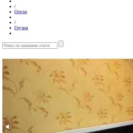
/
Отели
/
Грузия