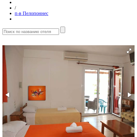
/
п-в Пелопоннес