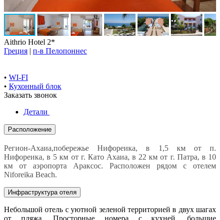
Aithrio Hotel 2*
Греция
|
п-в Пелопоннес
•
WI-FI
•
Кухонный блок
Заказать звонок
Детали
Расположение
Регион-Ахаиа,побережье Нифореика, в 1,5 км от п.
Нифореика, в 5 км от г. Като Ахаиа, в 22 км от г. Патра, в 10
км от аэропорта Араксос. Расположен рядом с отелем
Niforeika Beach.
Инфраструктура отеля
Небольшой отель с уютной зеленой территорией в двух шагах
от пляжа. Просторные номера с кухней, большие