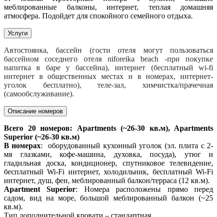
меблированные балконы, интернет, теплая домашняя
атмосфера. Подойдет для спокойного семейного отдыха.
Услуги
Автостоянка, бассейн (гости отеля могут пользоваться
бассейном соседнего отеля niforeika beach -при покупке
напитка в баре у бассейна), интернет (бесплатный wi-fi
интернет в общественных местах и в номерах, интернет-
уголок бесплатно), теле-зал, химчистка/прачечная
(самообслуживание).
Описание номеров
Всего 20 номеров: Apartments (~26-30 кв.м), Apartments
Superior (~26-30 кв.м)
В номерах
: оборудованный кухонный уголок (эл. плита с 2-
мя глазками, кофе-машина, духовка, посуда), утюг и
гладильная доска, кондиционер, спутниковое телевидение,
бесплатный Wi-Fi интернет, холодильник, бесплатный Wi-Fi
интернет, душ, фен, меблированный балкон/терраса (12 кв.м).
Apartment Superior
: Номера расположены прямо перед
садом, вид на море, большой меблированный балкон (~25
кв.м).
Тип дополнительной кровати – стандартная.