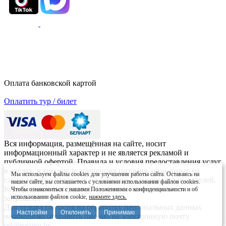
Оплата банковской картой
Оплатить тур / билет
Вся информация, размещённая на сайте, носит
информационный характер и не является рекламой и
публичной офертой. Правила и условия предоставления услуг
в отелях, в том числе концепция питания, описанные на
Мы используем файлы cookies для улучшения работы сайта. Оставаясь на
сайте, могут изменяться по решению администрации отелей.
нашем сайте, вы соглашаетесь с условиями использования файлов cookies.
Копирование материалов без письменного согласия
Чтобы ознакомиться с нашими Положениями о конфиденциальности и об
использовании файлов cookie,
нажмите здесь.
запрещено.
Для отзыва согласия на обработку персональных данных
Настройки
Отклонить
Принимаю
необходимо отправить письмо на электронную почту
pd@rosting.by